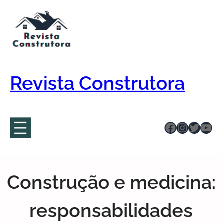
Pular
para
o
conteúdo
Revista Construtora
Facebook
Instagr
Twitte
You
Construção e medicina:
responsabilidades