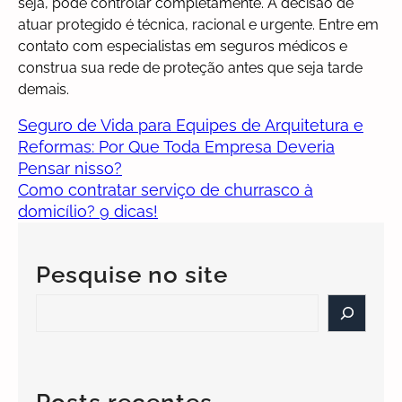
seja, pode controlar completamente. A decisão de
atuar protegido é técnica, racional e urgente. Entre em
contato com especialistas em seguros médicos e
construa sua rede de proteção antes que seja tarde
demais.
Seguro de Vida para Equipes de Arquitetura e
Reformas: Por Que Toda Empresa Deveria
Pensar nisso?
Como contratar serviço de churrasco à
domicílio? 9 dicas!
Pesquise no site
S
e
a
r
c