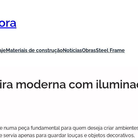
ora
aje
Materiais de construção
Notícias
Obras
Steel Frame
eira moderna com ilumin
se numa peça fundamental para quem deseja criar ambiente
te servia apenas para guardar louças e objetos decorativos,