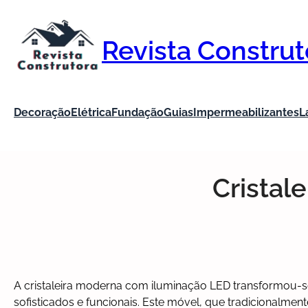
Pular
para
o
Revista Construt
conteúdo
Decoração
Elétrica
Fundação
Guias
Impermeabilizantes
L
Cristal
A cristaleira moderna com iluminação LED transformou-
sofisticados e funcionais. Este móvel, que tradicionalmen